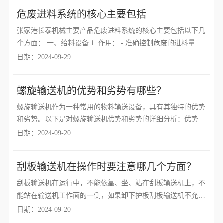
大家进行介绍：...
危废进料系统的核心主要包括
张家港长泰机械主要产品危废进料系统的核心主要包括以下几
个方面： 一、给料设备 1. 作用： - 准确控制危废的进料量，
确保后续处理过程的稳定运行。- 将不同形态的危废均匀地输
日期：2024-09-29
送到处理设备中。2. 类型： - 螺旋给料机：适用于...
螺旋输送机的优势和劣势有哪些？
螺旋输送机作为一种常用的物料输送设备，具有其独特的优势
和劣势。以下是对螺旋输送机优势和劣势的详细分析：优势：
结构简单、成本较低：螺旋输送机由进料口、出料口、轴承、
日期：2024-09-20
螺旋轴等基本部件组成，结构相对简单，制造成本较低。简单
的结构也意味着...
刮板输送机在操作时要注意哪几个方面？
刮板输送机在运行中，不能依靠、坐、站在刮板输送机上，不
能站在输送机工作面的一侧，如果卸下护板刮板输送机不允许
启动，如果你想启动，刮板输送机在大卸车时仍然可以通过链
日期：2024-09-20
轮输送煤炭和矸石，所以应格外注意不要站在链轮输送机的卸