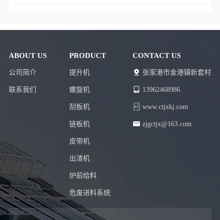
料端和链轮端的...
ABOUT US
PRODUCT
CONTACT US
公司简介
提升机
张家港市金港镇新套村
联系我们
螺旋机
13962468986
刮板机
www.ctjxkj.com
链板机
zjgctjx@163.com
皮带机
出渣机
炉前给料
危废进料系统