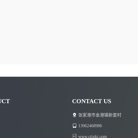
UCT
CONTACT US
张家港市金港镇新套村
13962468986
www.ctjxkj.com