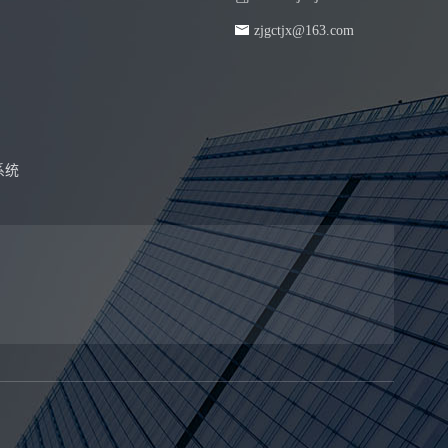
zjgctjx@163.com
系统