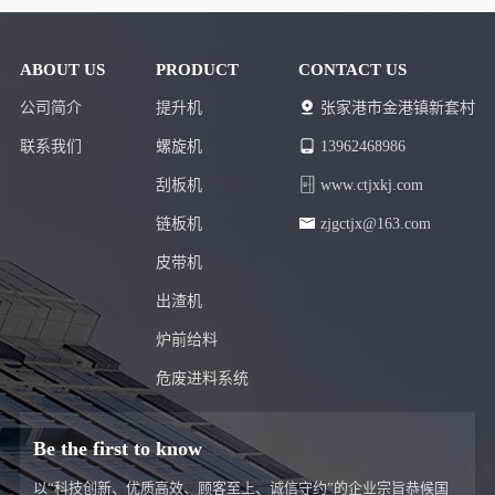
非标定制。
♦
库存配送：有货，全国送货保障！
♦
温馨提示：本产品一经下单生产，非质量问题不支持退货！
ABOUT US
PRODUCT
CONTACT US
公司简介
提升机
张家港市金港镇新套村
联系我们
螺旋机
13962468986
刮板机
www.ctjxkj.com
链板机
zjgctjx@163.com
皮带机
出渣机
炉前给料
危废进料系统
Be the first to know
以“科技创新、优质高效、顾客至上、诚信守约”的企业宗旨恭候国